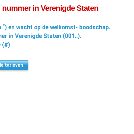
l nummer in Verenigde Staten
*
m
) en wacht op de welkomst- boodschap.
er in Verenigde Staten (001..).
 (#)
lle tarieven