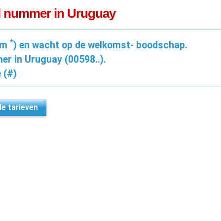
el nummer in Uruguay
*
pm
) en wacht op de welkomst- boodschap.
er in Uruguay (00598..).
 (#)
lle tarieven