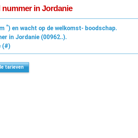
l nummer in Jordanie
*
pm
) en wacht op de welkomst- boodschap.
r in Jordanie (00962..).
 (#)
lle tarieven